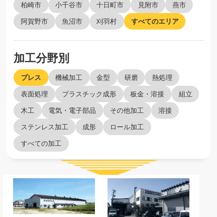
柏崎市
小千谷市
十日町市
見附市
燕市
阿賀野市
魚沼市
刈羽村
すべてのエリア
加工分野別
プレス
機械加工
金型
研磨
熱処理
表面処理
プラスチック成形
板金・溶接
組立
木工
電気・電子部品
その他加工
溶接
ステンレス加工
成形
ロール加工
すべての加工