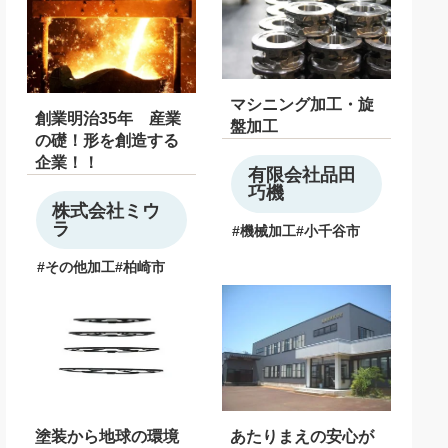
マシニング加工・旋
創業明治35年 産業
盤加工
の礎！形を創造する
企業！！
有限会社品田
巧機
株式会社ミウ
ラ
機械加工
小千谷市
その他加工
柏崎市
塗装から地球の環境
あたりまえの安心が