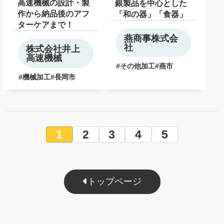
高速機械の設計・製
銀製品を中心とした
作から納品後のアフ
「和の器」「食器」
ターケアまで！
燕商事株式会
社
株式会社井上
高速機械
その他加工
燕市
機械加工
長岡市
1
2
3
4
5
トップページ