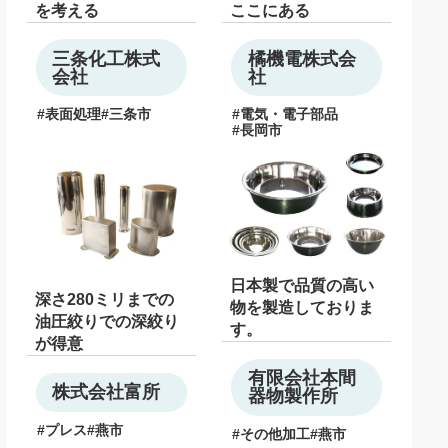
を考える
ここにある
三条化工株式
橘機電株式会
会社
社
表面処理
三条市
電気・電子部品
長岡市
日本製で品質の高い
深さ280ミリまでの
物を製造しておりま
油圧絞りでの深絞り
す。
が得意
有限会社本間
株式会社富所
器物製作所
プレス
燕市
その他加工
燕市