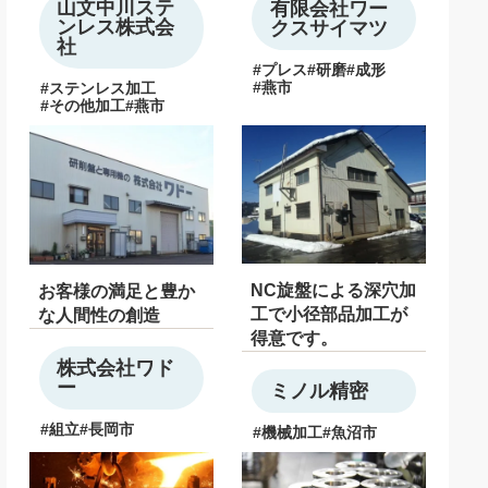
ろえ
山文中川ステ
有限会社ワー
ンレス株式会
クスサイマツ
社
プレス
研磨
成形
燕市
ステンレス加工
その他加工
燕市
NC旋盤による深穴加
お客様の満足と豊か
工で小径部品加工が
な人間性の創造
得意です。
株式会社ワド
ー
ミノル精密
組立
長岡市
機械加工
魚沼市