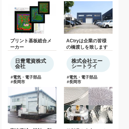
プリント基板総合メ
ACtryは企業の皆様
ーカー
の橋渡しを致します
日豊電資株式
株式会社エー
会社
シートライ
電気・電子部品
電気・電子部品
長岡市
長岡市