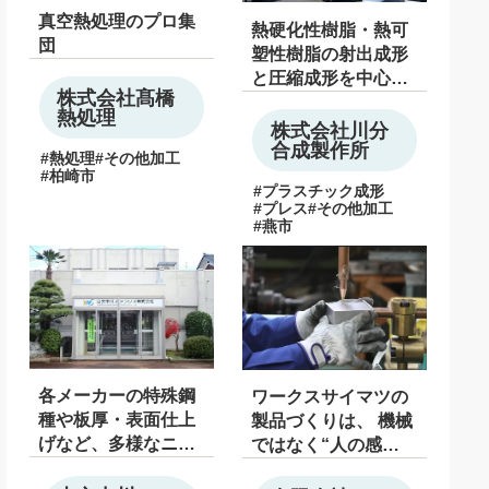
真空熱処理のプロ集
熱硬化性樹脂・熱可
団
塑性樹脂の射出成形
と圧縮成形を中心
株式会社髙橋
に、家庭用調理器具
熱処理
や生活雑貨、電気機
株式会社川分
合成製作所
器の部品など幅広い
熱処理
その他加工
プラスチック製品の
柏崎市
プラスチック成形
製造を行っています
プレス
その他加工
燕市
各メーカーの特殊鋼
ワークスサイマツの
種や板厚・表面仕上
製品づくりは、 機械
げなど、多様なニー
ではなく“人の感
ズに対応できる品ぞ
覚”が中心