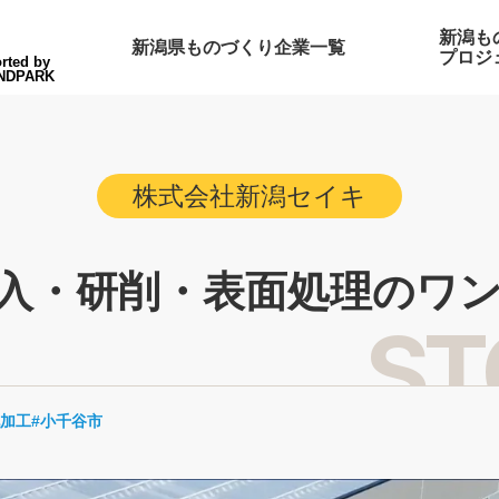
新潟も
新潟県ものづくり企業一覧
プロジ
rted by
NDPARK
株式会社新潟セイキ
入・研削・表面処理のワ
加工
小千谷市