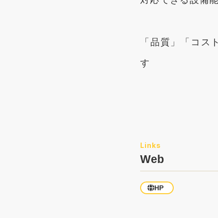
「品質」「コス
す
Web
HP