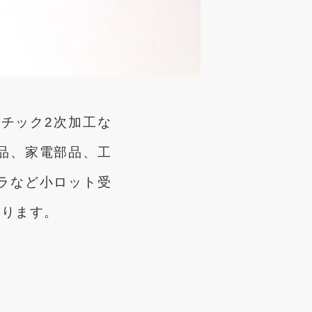
チック2次加工な
品、家電部品、工
ラなど小ロット受
いります。