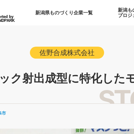
新潟も
新潟県ものづくり企業一覧
プロジ
rted by
NDPARK
佐野合成株式会社
ック射出成型に特化した
条市